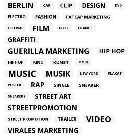
BERLIN
DESIGN
CLIP
CAR
DVD
FASHION
FATCAP MARKETING
ELECTRO
FILM
FRANCE
FESTIVAL
FLYER
GRAFFITI
GUERILLA MARKETING
HIP HOP
HIPHOP
KUNST
KINO
MODE
MUSIC
MUSIK
PLAKAT
NEW YORK
RAP
SINGLE
SNEAKER
POSTER
STREET ART
SNEAKERS
STREETPROMOTION
VIDEO
TRAILER
STREET PROMOTION
VIRALES MARKETING