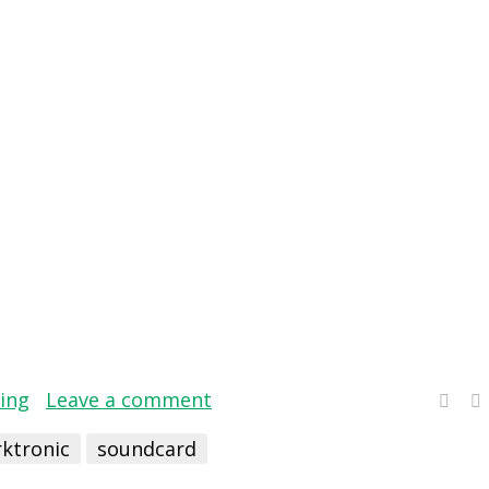
ting
Leave a comment
ktronic
soundcard